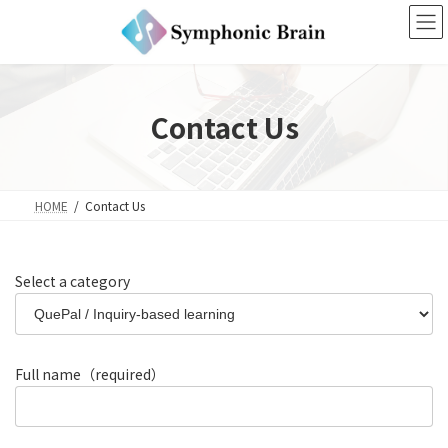
コ
ナ
ン
ビ
テ
ゲ
ン
ー
ツ
シ
へ
ョ
Contact Us
ス
ン
キ
に
ッ
移
プ
動
HOME
Contact Us
Select a category
Full name（required）