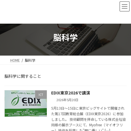
コ
ナ
ン
ビ
テ
ゲ
ン
ー
ツ
シ
へ
ョ
脳科学
ス
ン
キ
に
ッ
移
プ
動
HOME
脳科学
脳科学に関すること
EDIX東京2026で講演
ICT
2026年5月20日
5月13日～15日に東京ビッグサイトで開催され
た第17回教育総合展（EDIX東京2026）に参加
しました。 技術顧問を拝命している株式会社協
同様の展示ブースにて、Myofree（マイオフリ
ー）技術を採用した"眼に優しい" […]